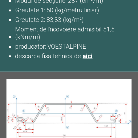
Modul de secțiune: 237 (cm³/m)
Greutate 1: 50 (kg/metru liniar)
Greutate 2: 83,33 (kg/m²)
Moment de încovoiere admisibil 51,5
(kNm/m)
producator: VOESTALPINE
descarca fisa tehnica de
aici
.