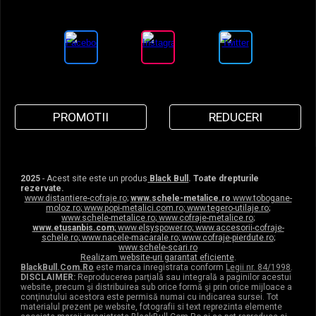
PROMOTII
REDUCERI
2025
- Acest site este un produs
Black Bull
. Toate drepturile
rezervate.
www.distantiere-cofraje.ro
;
www.schele-metalice.ro
www.tobogane-
moloz.ro
;
www.popi-metalici.com.ro
;
www.tegero-utilaje.ro
;
www.schele-metalice.ro
;
www.cofraje-metalice.ro
;
www.etusanbis.com
;
www.elsyspower.ro
;
www.accesorii-cofraje-
schele.ro
;
www.nacele-macarale.ro
;
www.cofraje-pierdute.ro
;
www.schele-scari.ro
Realizam website-uri garantat eficiente
.
BlackBull.Com.Ro
este marca inregistrata conform
Legii nr. 84/1998
.
DISCLAIMER:
Reproducerea parţială sau integrală a paginilor acestui
website, precum şi distribuirea sub orice formă şi prin orice mijloace a
conţinutului acestora este permisă numai cu indicarea sursei. Tot
materialul prezent pe website, fotografii si text reprezinta elemente