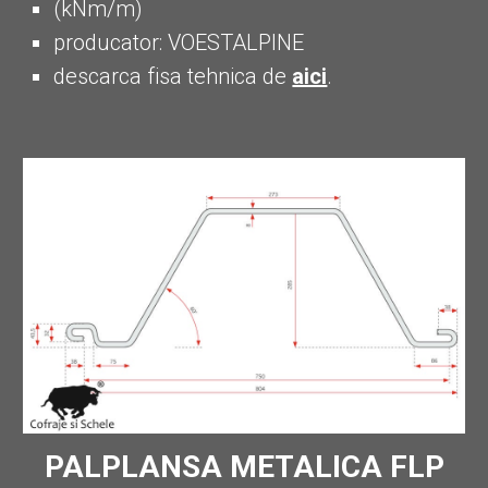
(kNm/m)
producator: VOESTALPINE
descarca fisa tehnica de
aici
.
PALPLANSA METALICA
FLP