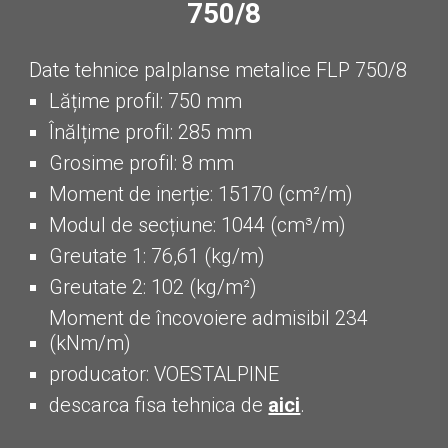
75
0/
8
Date tehnice palplanse metalice FLP 7
5
0/8
Lățime profil: 750 mm
Înălțime profil: 285 mm
Grosime profil: 8 mm
Moment de inerție: 15170 (cm²/m)
Modul de secțiune: 1044 (cm³/m)
Greutate 1: 76,61 (kg/m)
Greutate 2: 102 (kg/m²)
Moment de încovoiere admisibil 234
(kNm/m)
producator: VOESTALPINE
descarca fisa tehnica de
aici
.