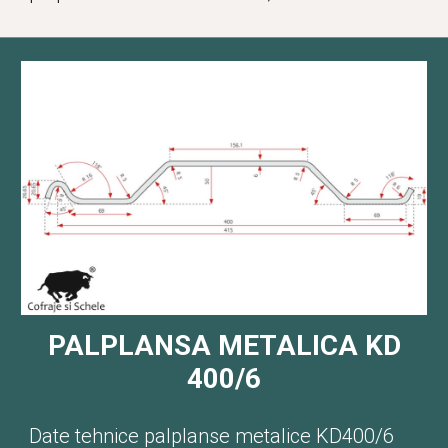
PALPLANSA METALICA KD
400/6
Date tehnice palplanse metalice KD400/6