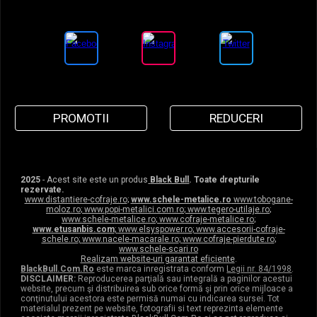
PROMOTII
REDUCERI
2025
- Acest site este un produs
Black Bull
. Toate drepturile
rezervate.
www.distantiere-cofraje.ro
;
www.schele-metalice.ro
www.tobogane-
moloz.ro
;
www.popi-metalici.com.ro
;
www.tegero-utilaje.ro
;
www.schele-metalice.ro
;
www.cofraje-metalice.ro
;
www.etusanbis.com
;
www.elsyspower.ro
;
www.accesorii-cofraje-
schele.ro
;
www.nacele-macarale.ro
;
www.cofraje-pierdute.ro
;
www.schele-scari.ro
Realizam website-uri garantat eficiente
.
BlackBull.Com.Ro
este marca inregistrata conform
Legii nr. 84/1998
.
DISCLAIMER:
Reproducerea parţială sau integrală a paginilor acestui
website, precum şi distribuirea sub orice formă şi prin orice mijloace a
conţinutului acestora este permisă numai cu indicarea sursei. Tot
materialul prezent pe website, fotografii si text reprezinta elemente