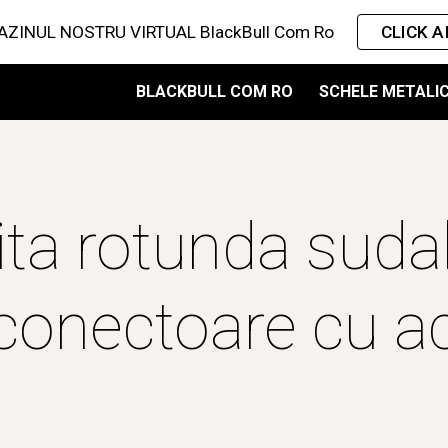
ZINUL NOSTRU VIRTUAL BlackBull Com Ro
CLICK AI
ip to main content
Skip to navigat
BLACKBULL COM RO
SCHELE METALI
ita rotunda sudab
conectoare cu a