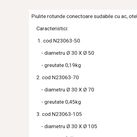
Piulite rotunde conectoare sudabile cu ac, otel
    Caracteristici:
     1. cod N23063-50 
        - diametru Ø 30 X Ø 50 
        - greutate 0,19kg
    2. cod N23063-70
        - diametru Ø 30 X Ø 70
        - greutate 0,45kg
    3. cod N23063-105
        - diametru Ø 30 X Ø 105