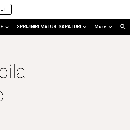
CI
ion
CE
SPRIJINIRI MALURI SAPATURI
More
ila 
c