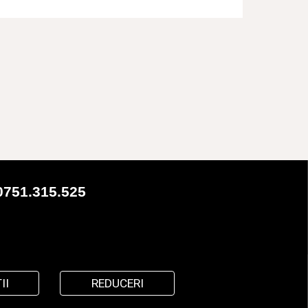
0751.315.525
II
REDUCERI