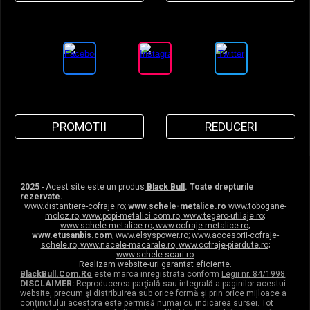
PROMOTII
REDUCERI
2025
- Acest site este un produs
Black Bull
. Toate drepturile
rezervate.
www.distantiere-cofraje.ro
;
www.schele-metalice.ro
www.tobogane-
moloz.ro
;
www.popi-metalici.com.ro
;
www.tegero-utilaje.ro
;
www.schele-metalice.ro
;
www.cofraje-metalice.ro
;
www.etusanbis.com
;
www.elsyspower.ro
;
www.accesorii-cofraje-
schele.ro
;
www.nacele-macarale.ro
;
www.cofraje-pierdute.ro
;
www.schele-scari.ro
Realizam website-uri garantat eficiente
.
BlackBull.Com.Ro
este marca inregistrata conform
Legii nr. 84/1998
.
DISCLAIMER:
Reproducerea parţială sau integrală a paginilor acestui
website, precum şi distribuirea sub orice formă şi prin orice mijloace a
conţinutului acestora este permisă numai cu indicarea sursei. Tot