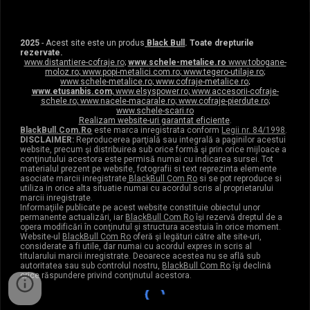
2025
- Acest site este un produs
Black Bull
. Toate drepturile
rezervate.
www.distantiere-cofraje.ro
;
www.schele-metalice.ro
www.tobogane-
moloz.ro
;
www.popi-metalici.com.ro
;
www.tegero-utilaje.ro
;
www.schele-metalice.ro
;
www.cofraje-metalice.ro
;
www.etusanbis.com
;
www.elsyspower.ro
;
www.accesorii-cofraje-
schele.ro
;
www.nacele-macarale.ro
;
www.cofraje-pierdute.ro
;
www.schele-scari.ro
Realizam website-uri garantat eficiente
.
BlackBull.Com.Ro
este marca inregistrata conform
Legii nr. 84/1998
.
DISCLAIMER:
Reproducerea parţială sau integrală a paginilor acestui
website, precum şi distribuirea sub orice formă şi prin orice mijloace a
conţinutului acestora este permisă numai cu indicarea sursei. Tot
materialul prezent pe website, fotografii si text reprezinta elemente
asociate marcii inregistrate
BlackBull Com Ro
si se pot reproduce si
utiliza in orice alta situatie numai cu acordul scris al proprietarului
marcii inregistrate.
Informaţiile publicate pe acest website constituie obiectul unor
permanente actualizări, iar
BlackBull Com Ro
îşi rezervă dreptul de a
opera modificări în conţinutul şi structura acestuia în orice moment.
Website-ul
BlackBull Com Ro
oferă şi legături către alte site-uri,
considerate a fi utile, dar numai cu acordul expres in scris al
titularului marcii inregistrate. Deoarece acestea nu se află sub
autoritatea sau sub controlul nostru,
BlackBull Com Ro
îşi declină
orice răspundere privind conţinutul acestora.