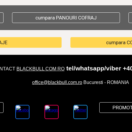
cumpara PANOURI COFRAJ
AJE
cumpara C
tel/whatsapp/viber +4
NTACT
BLACKBULL COM RO
office@blackbull.com.ro
Bucuresti - ROMANIA
PROMOT