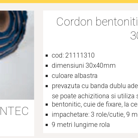
Cordon bentonit
3
cod: 21111310
dimensiuni 30x40mm
culoare albastra
prevazuta cu banda dublu ade
se poate achizitiona si utiliza
bentonitic, cuie de fixare, la c
ONTEC 
impachetare: 3 role/cutie, 9 met
9 metri lungime rola