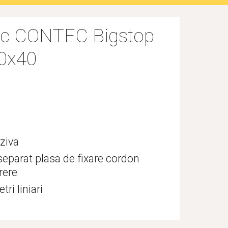
ic CONTEC Bigstop 
0x40
ziva
 separat plasa de fixare cordon 
erere
ri liniari