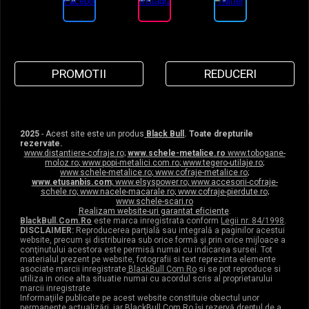
PROMOTII
REDUCERI
2025
- Acest site este un produs
Black Bull
. Toate drepturile
rezervate.
www.distantiere-cofraje.ro
;
www.schele-metalice.ro
www.tobogane-
moloz.ro
;
www.popi-metalici.com.ro
;
www.tegero-utilaje.ro
;
www.schele-metalice.ro
;
www.cofraje-metalice.ro
;
www.etusanbis.com
;
www.elsyspower.ro
;
www.accesorii-cofraje-
schele.ro
;
www.nacele-macarale.ro
;
www.cofraje-pierdute.ro
;
www.schele-scari.ro
Realizam website-uri garantat eficiente
.
BlackBull.Com.Ro
este marca inregistrata conform
Legii nr. 84/1998
.
DISCLAIMER:
Reproducerea parţială sau integrală a paginilor acestui
website, precum şi distribuirea sub orice formă şi prin orice mijloace a
conţinutului acestora este permisă numai cu indicarea sursei. Tot
materialul prezent pe website, fotografii si text reprezinta elemente
asociate marcii inregistrate
BlackBull Com Ro
si se pot reproduce si
utiliza in orice alta situatie numai cu acordul scris al proprietarului
marcii inregistrate.
Informaţiile publicate pe acest website constituie obiectul unor
permanente actualizări, iar
BlackBull Com Ro
îşi rezervă dreptul de a