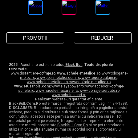
PROMOTII
REDUCERI
2025
- Acest site este un produs
Black Bull
. Toate drepturile
rezervate.
www.distantiere-cofraje.ro
;
www.schele-metalice.ro
www.tobogane-
moloz.ro
;
www.popi-metalici.com.ro
;
www.tegero-utilaje.ro
;
www.schele-metalice.ro
;
www.cofraje-metalice.ro
;
www.etusanbis.com
;
www.elsyspower.ro
;
www.accesorii-cofraje-
schele.ro
;
www.nacele-macarale.ro
;
www.cofraje-pierdute.ro
;
www.schele-scari.ro
Realizam website-uri garantat eficiente
.
BlackBull.Com.Ro
este marca inregistrata conform
Legii nr. 84/1998
.
DISCLAIMER:
Reproducerea parţială sau integrală a paginilor acestui
website, precum şi distribuirea sub orice formă şi prin orice mijloace a
conţinutului acestora este permisă numai cu indicarea sursei. Tot
materialul prezent pe website, fotografii si text reprezinta elemente
asociate marcii inregistrate
BlackBull Com Ro
si se pot reproduce si
utiliza in orice alta situatie numai cu acordul scris al proprietarului
marcii inregistrate.