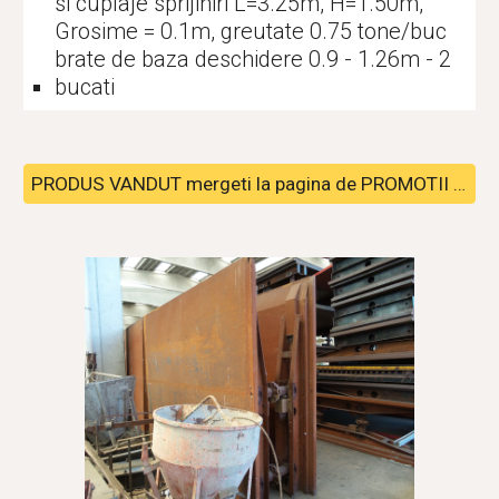
si cuplaje sprijiniri L=3.25m, H=1.50m, 
Grosime = 0.1m, greutate 0.75 tone/buc 
brate de baza deschidere 0.9 - 1.26m - 2 
bucati
PRODUS VANDUT mergeti la pagina de PROMOTII pentru alte pachete disponibile