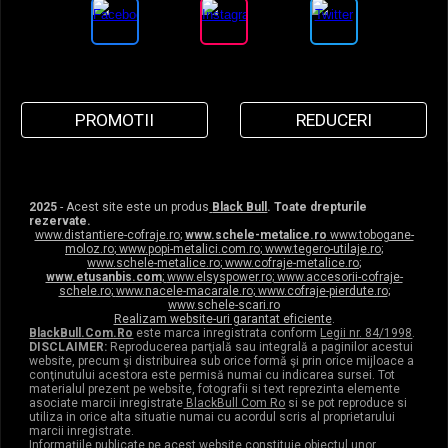
PROMOTII
REDUCERI
2025
- Acest site este un produs
Black Bull
. Toate drepturile
rezervate.
www.distantiere-cofraje.ro
;
www.schele-metalice.ro
www.tobogane-
moloz.ro
;
www.popi-metalici.com.ro
;
www.tegero-utilaje.ro
;
www.schele-metalice.ro
;
www.cofraje-metalice.ro
;
www.etusanbis.com
;
www.elsyspower.ro
;
www.accesorii-cofraje-
schele.ro
;
www.nacele-macarale.ro
;
www.cofraje-pierdute.ro
;
www.schele-scari.ro
Realizam website-uri garantat eficiente
.
BlackBull.Com.Ro
este marca inregistrata conform
Legii nr. 84/1998
.
DISCLAIMER:
Reproducerea parţială sau integrală a paginilor acestui
website, precum şi distribuirea sub orice formă şi prin orice mijloace a
conţinutului acestora este permisă numai cu indicarea sursei. Tot
materialul prezent pe website, fotografii si text reprezinta elemente
asociate marcii inregistrate
BlackBull Com Ro
si se pot reproduce si
utiliza in orice alta situatie numai cu acordul scris al proprietarului
marcii inregistrate.
Informaţiile publicate pe acest website constituie obiectul unor