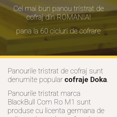
Cel mai bun panou tristrat de
cofraj din ROMANIA!
pana la 60 cicluri de cofrare
Panourile tristrat de cofraj sunt
denumite popular
cofraje Doka
.
Panourile tristrat marca
BlackBull Com Ro M1 sunt
produse cu licenta germana de