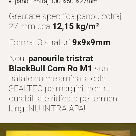
panou cofraj 1000x500x27mm
Greutate specifica panou cofraj
27 mm cca
12,15 kg/m²
Format 3 straturi
9x9x9mm
Nou!
panourile tristrat
BlackBull Com Ro M1
sunt
tratate cu melamina la cald
SEALTEC pe margini, pentru
durabilitate ridicata pe termen
lung! NU INTRA APA!