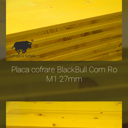
P
laca
cofrare BlackBull Com Ro
M1 27mm