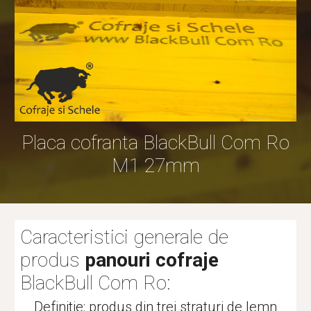
P
laca
cofra
nta
BlackBull Com Ro
M1 27mm
Caracteristici generale de
produs
panouri cofraje
BlackBull Com Ro:
Definitie: produs din trei straturi de lemn