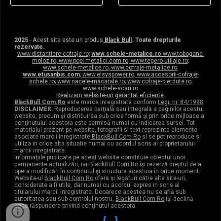
2025
- Acest site este un produs
Black Bull
. Toate drepturile
rezervate.
www.distantiere-cofraje.ro
;
www.schele-metalice.ro
www.tobogane-
moloz.ro
;
www.popi-metalici.com.ro
;
www.tegero-utilaje.ro
;
www.schele-metalice.ro
;
www.cofraje-metalice.ro
;
www.etusanbis.com
;
www.elsyspower.ro
;
www.accesorii-cofraje-
schele.ro
;
www.nacele-macarale.ro
;
www.cofraje-pierdute.ro
;
www.schele-scari.ro
Realizam website-uri garantat eficiente
.
BlackBull.Com.Ro
este marca inregistrata conform
Legii nr. 84/1998
.
DISCLAIMER:
Reproducerea parţială sau integrală a paginilor acestui
website, precum şi distribuirea sub orice formă şi prin orice mijloace a
conţinutului acestora este permisă numai cu indicarea sursei. Tot
materialul prezent pe website, fotografii si text reprezinta elemente
asociate marcii inregistrate
BlackBull Com Ro
si se pot reproduce si
utiliza in orice alta situatie numai cu acordul scris al proprietarului
marcii inregistrate.
Informaţiile publicate pe acest website constituie obiectul unor
permanente actualizări, iar
BlackBull Com Ro
îşi rezervă dreptul de a
opera modificări în conţinutul şi structura acestuia în orice moment.
Website-ul
BlackBull Com Ro
oferă şi legături către alte site-uri,
considerate a fi utile, dar numai cu acordul expres in scris al
titularului marcii inregistrate. Deoarece acestea nu se află sub
autoritatea sau sub controlul nostru,
BlackBull Com Ro
îşi declină
orice răspundere privind conţinutul acestora.