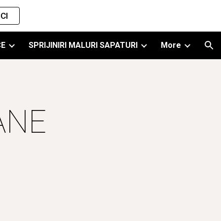
CI
ion
CE
SPRIJINIRI MALURI SAPATURI
More
NE 