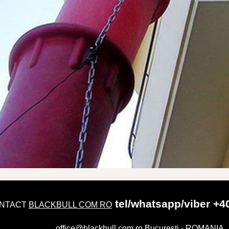
tel/whatsapp/viber +4
NTACT
BLACKBULL COM RO
office@blackbull.com.ro
Bucuresti - ROMANIA