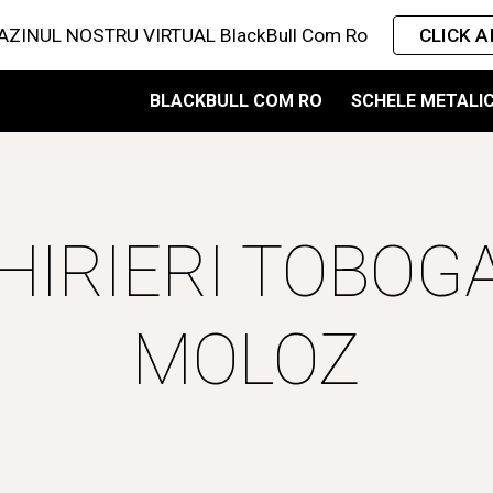
ZINUL NOSTRU VIRTUAL BlackBull Com Ro
CLICK AI
ip to main content
Skip to navigat
BLACKBULL COM RO
SCHELE METALI
HIRIERI TOBOGA
MOLOZ