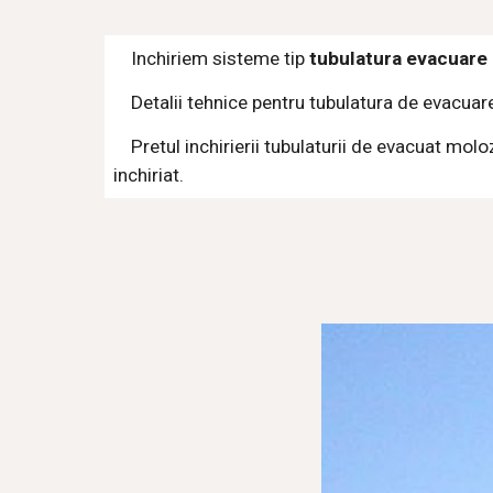
    Inchiriem sisteme tip 
tubulatura evacuare
    Detalii tehnice pentru tubulatura de evacua
    Pretul inchirierii tubulaturii de evacuat molozul depinde de numarul de zile de folosinta si asigurarea garantiei efective asupra marfii oferite la 
inchiriat.