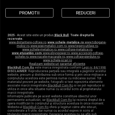
PROMOTII
REDUCERI
2025
- Acest site este un produs
Black Bull
. Toate drepturile
rezervate.
www.distantiere-cofraje.ro
;
www.schele-metalice.ro
www.tobogane-
moloz.ro
;
www.popi-metalici.com.ro
;
www.tegero-utilaje.ro
;
www.schele-metalice.ro
;
www.cofraje-metalice.ro
;
www.etusanbis.com
;
www.elsyspower.ro
;
www.accesorii-cofraje-
schele.ro
;
www.nacele-macarale.ro
;
www.cofraje-pierdute.ro
;
www.schele-scari.ro
Realizam website-uri garantat eficiente
.
BlackBull.Com.Ro
este marca inregistrata conform
Legii nr. 84/1998
.
DISCLAIMER:
Reproducerea parţială sau integrală a paginilor acestui
website, precum şi distribuirea sub orice formă şi prin orice mijloace a
conţinutului acestora este permisă numai cu indicarea sursei. Tot
materialul prezent pe website, fotografii si text reprezinta elemente
asociate marcii inregistrate
BlackBull Com Ro
si se pot reproduce si
utiliza in orice alta situatie numai cu acordul scris al proprietarului
marcii inregistrate.
Informaţiile publicate pe acest website constituie obiectul unor
permanente actualizări, iar
BlackBull Com Ro
îşi rezervă dreptul de a
opera modificări în conţinutul şi structura acestuia în orice moment.
Website-ul
BlackBull Com Ro
oferă şi legături către alte site-uri,
considerate a fi utile, dar numai cu acordul expres in scris al
titularului marcii inregistrate. Deoarece acestea nu se află sub