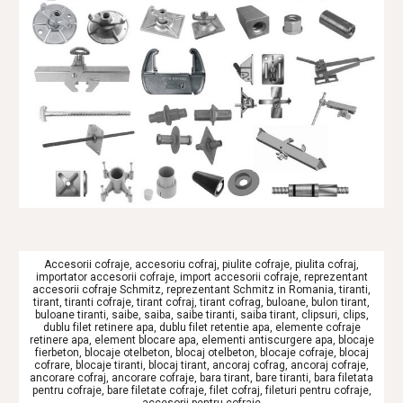
Accesorii cofraje, accesoriu cofraj, piulite cofraje, piulita cofraj,
importator accesorii cofraje, import accesorii cofraje, reprezentant
accesorii cofraje Schmitz, reprezentant Schmitz in Romania, tiranti,
tirant, tiranti cofraje, tirant cofraj, tirant cofrag, buloane, bulon tirant,
buloane tiranti, saibe, saiba, saibe tiranti, saiba tirant, clipsuri, clips,
dublu filet retinere apa, dublu filet retentie apa, elemente cofraje
retinere apa, element blocare apa, elementi antiscurgere apa, blocaje
fierbeton, blocaje otelbeton, blocaj otelbeton, blocaje cofraje, blocaj
cofrare, blocaje tiranti, blocaj tirant, ancoraj cofrag, ancoraj cofraje,
ancorare cofraj, ancorare cofraje, bara tirant, bare tiranti, bara filetata
pentru cofraje, bare filetate cofraje, filet cofraj, fileturi pentru cofraje,