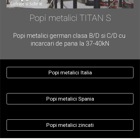
Popi metalici TITAN S
Popi metalici german clasa B/D si C/D cu 
incarcari de pana la 37-40kN
Popi metalici Italia
Popi metalici Spania
Popi metalici zincati