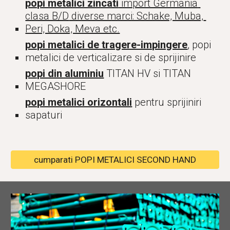
popi metalici zincati
 import Germania 
clasa B/D
 diverse marci: Schake, Muba, 
Peri, Doka, Meva etc.
popi metalici de tragere-impingere
, popi 
metalici de verticalizare si de sprijinire
popi din aluminiu
 TITAN HV si TITAN 
MEGASHORE
popi metalici orizontali
 pentru sprijiniri 
sapaturi
cumparati POPI METALICI SECOND HAND