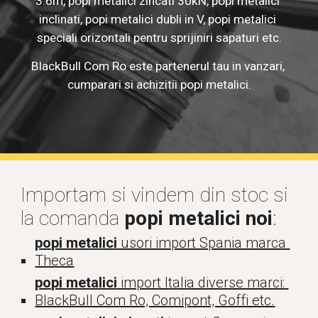
3.6m, popi metalici zincati 30kN, popi metalici 
inclinati, popi metalici dubli in V, popi metalici 
speciali orizontali pentru sprijiniri sapaturi etc.
BlackBull Com Ro este partenerul tau in vanzari, 
cumparari si achizitii popi metalici.
Importam si vindem din stoc si 
la comanda 
popi metalici noi
:
popi metalici
 usori import Spania marca 
Theca
popi metalici
 import Italia diverse marci: 
BlackBull Com Ro, Comipont, Goffi etc.