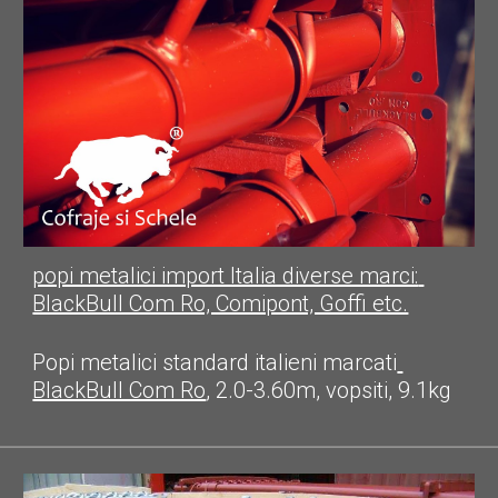
popi metalici import Italia diverse marci: 
BlackBull Com Ro, Comipont, Goffi etc.
Popi metalici 
standard italieni marcati
BlackBull Com Ro
, 
2.0
-3.
6
0m, vopsiti, 
9.1
kg