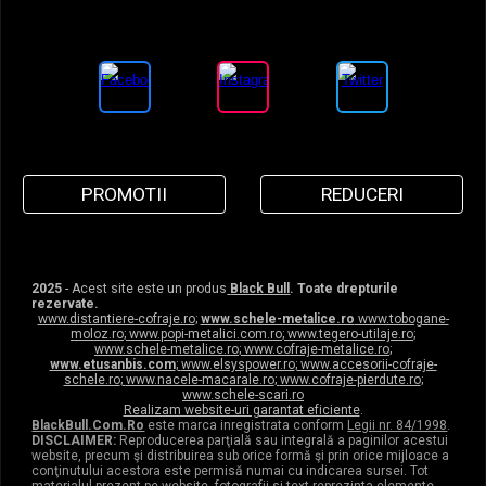
PROMOTII
REDUCERI
2025
- Acest site este un produs
Black Bull
. Toate drepturile
rezervate.
www.distantiere-cofraje.ro
;
www.schele-metalice.ro
www.tobogane-
moloz.ro
;
www.popi-metalici.com.ro
;
www.tegero-utilaje.ro
;
www.schele-metalice.ro
;
www.cofraje-metalice.ro
;
www.etusanbis.com
;
www.elsyspower.ro
;
www.accesorii-cofraje-
schele.ro
;
www.nacele-macarale.ro
;
www.cofraje-pierdute.ro
;
www.schele-scari.ro
Realizam website-uri garantat eficiente
.
BlackBull.Com.Ro
este marca inregistrata conform
Legii nr. 84/1998
.
DISCLAIMER:
Reproducerea parţială sau integrală a paginilor acestui
website, precum şi distribuirea sub orice formă şi prin orice mijloace a
conţinutului acestora este permisă numai cu indicarea sursei. Tot