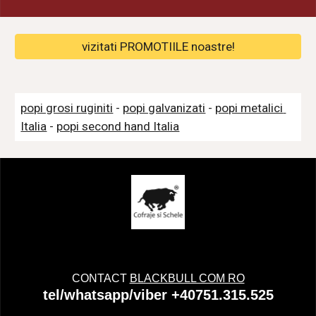
vizitati PROMOTIILE noastre!
popi grosi ruginiti
 - 
popi galvanizati
 - 
popi metalici 
Italia
 - 
popi second hand Italia
CONTACT
BLACKBULL COM RO
tel/whatsapp/viber +40751.315.525