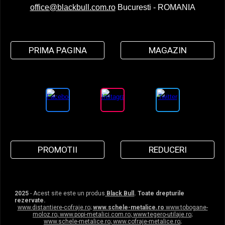
office@blackbull.com.ro
Bucuresti - ROMANIA
PRIMA PAGINA
MAGAZIN
PROMOTII
REDUCERI
2025
- Acest site este un produs
Black Bull
. Toate drepturile
rezervate.
www.distantiere-cofraje.ro
;
www.schele-metalice.ro
www.tobogane-
moloz.ro
;
www.popi-metalici.com.ro
;
www.tegero-utilaje.ro
;
www.schele-metalice.ro
;
www.cofraje-metalice.ro
;