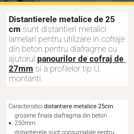
Distantierele metalice de 
25
cm
 sunt distantieri metalici 
lamelari pentru utilizare in cofraje 
din beton pentru diafragme cu 
ajutorul 
panourilor de cofraj de 
27mm
 si a profilelor tip U, 
montanti.
Caracteristici 
distantiere metalice 
25
cm
:
grosime finala diafragma din beton 
25
0mm
distantierele sunt consumabile pentru 