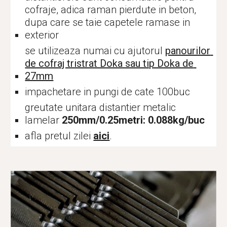
cofraje, adica raman pierdute in beton, 
dupa care se taie capetele ramase in 
exterior
se utilizeaza numai cu ajutorul 
panourilor 
de cofraj tristrat Doka sau tip Doka de 
27mm
impachetare in pungi de cate 100buc
greutate unitara distantier metalic 
lamelar 
2
5
0mm/0.25metri: 0.
088
kg/buc
afla pretul zilei 
aici
.