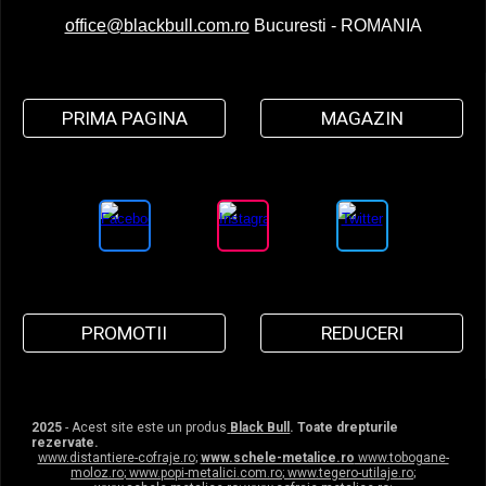
office@blackbull.com.ro
Bucuresti - ROMANIA
PRIMA PAGINA
MAGAZIN
PROMOTII
REDUCERI
2025
- Acest site este un produs
Black Bull
. Toate drepturile
rezervate.
www.distantiere-cofraje.ro
;
www.schele-metalice.ro
www.tobogane-
moloz.ro
;
www.popi-metalici.com.ro
;
www.tegero-utilaje.ro
;