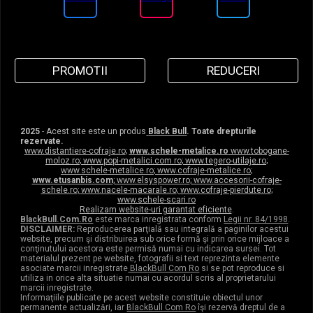
PROMOTII
REDUCERI
2025
- Acest site este un produs
Black Bull
. Toate drepturile
rezervate.
www.distantiere-cofraje.ro
;
www.schele-metalice.ro
www.tobogane-
moloz.ro
;
www.popi-metalici.com.ro
;
www.tegero-utilaje.ro
;
www.schele-metalice.ro
;
www.cofraje-metalice.ro
;
www.etusanbis.com
;
www.elsyspower.ro
;
www.accesorii-cofraje-
schele.ro
;
www.nacele-macarale.ro
;
www.cofraje-pierdute.ro
;
www.schele-scari.ro
Realizam website-uri garantat eficiente
.
BlackBull.Com.Ro
este marca inregistrata conform
Legii nr. 84/1998
.
DISCLAIMER:
Reproducerea parţială sau integrală a paginilor acestui
website, precum şi distribuirea sub orice formă şi prin orice mijloace a
conţinutului acestora este permisă numai cu indicarea sursei. Tot
materialul prezent pe website, fotografii si text reprezinta elemente
asociate marcii inregistrate
BlackBull Com Ro
si se pot reproduce si
utiliza in orice alta situatie numai cu acordul scris al proprietarului
marcii inregistrate.
Informaţiile publicate pe acest website constituie obiectul unor
permanente actualizări, iar
BlackBull Com Ro
îşi rezervă dreptul de a