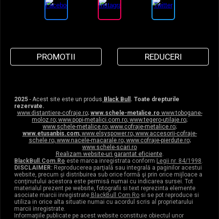
PROMOTII
REDUCERI
2025
- Acest site este un produs
Black Bull
. Toate drepturile
rezervate.
www.distantiere-cofraje.ro
;
www.schele-metalice.ro
www.tobogane-
moloz.ro
;
www.popi-metalici.com.ro
;
www.tegero-utilaje.ro
;
www.schele-metalice.ro
;
www.cofraje-metalice.ro
;
www.etusanbis.com
;
www.elsyspower.ro
;
www.accesorii-cofraje-
schele.ro
;
www.nacele-macarale.ro
;
www.cofraje-pierdute.ro
;
www.schele-scari.ro
Realizam website-uri garantat eficiente
.
BlackBull.Com.Ro
este marca inregistrata conform
Legii nr. 84/1998
.
DISCLAIMER:
Reproducerea parţială sau integrală a paginilor acestui
website, precum şi distribuirea sub orice formă şi prin orice mijloace a
conţinutului acestora este permisă numai cu indicarea sursei. Tot
materialul prezent pe website, fotografii si text reprezinta elemente
asociate marcii inregistrate
BlackBull Com Ro
si se pot reproduce si
utiliza in orice alta situatie numai cu acordul scris al proprietarului
marcii inregistrate.
Informaţiile publicate pe acest website constituie obiectul unor