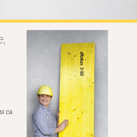
, 
i ca 