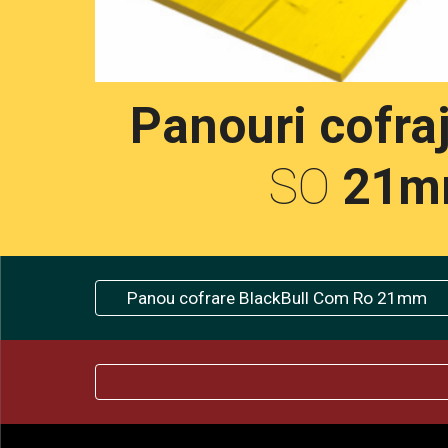
Panouri cofra
SO 
21
Panou cofrare BlackBull Com Ro 21mm