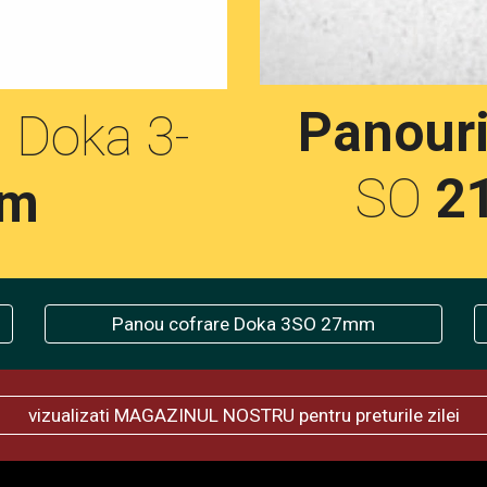
Panouri
j
 Doka 3-
SO 
2
mm
Panou cofrare Doka 3SO 27mm
vizualizati MAGAZINUL NOSTRU pentru preturile zilei