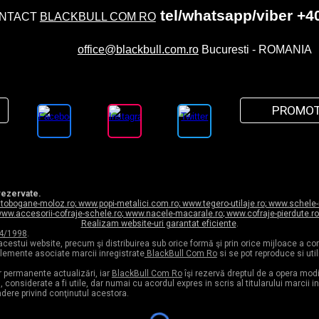
tel/whatsapp/viber +4
NTACT
BLACKBULL COM RO
office@blackbull.com.ro
Bucuresti - ROMANIA
PROMOT
 rezervate.
tobogane-moloz.ro
;
www.popi-metalici.com.ro
;
www.tegero-utilaje.ro
;
www.schele-m
ww.accesorii-cofraje-schele.ro
;
www.nacele-macarale.ro
;
www.cofraje-pierdute.ro
Realizam website-uri garantat eficiente
.
84/1998
.
acestui website, precum şi distribuirea sub orice formă şi prin orice mijloace a c
 elemente asociate marcii inregistrate
BlackBull Com Ro
si se pot reproduce si util
r permanente actualizări, iar
BlackBull Com Ro
îşi rezervă dreptul de a opera modi
ri, considerate a fi utile, dar numai cu acordul expres in scris al titularului marci
ndere privind conţinutul acestora.