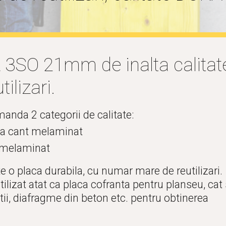
3SO 21mm de inalta calitate
lizari.
manda 
2
 categorii de calitate:
ra cant me
laminat
 mela
minat
o placa durabila, cu numar mare de reutilizari. 
tilizat atat ca placa cofranta pentru planseu, cat s
tii, diafragme din beton etc. pentru obtinerea 