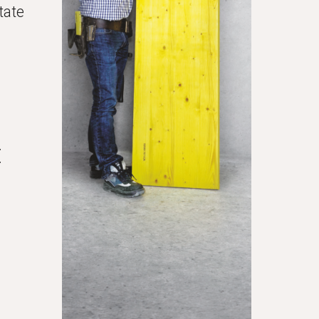
ate 
: 