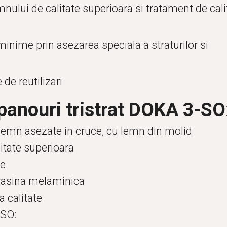
mnului de calitate superioara si tratament de calit
inime prin asezarea speciala a straturilor si 
de reutilizari
panouri tristrat DOKA 3-SO
n lemn asezate in cruce, cu lemn din molid
litate superioara
ne
 rasina melaminica
a calitate
-SO: