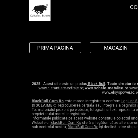
CO
PRIMA PAGINA
MAGAZIN
2025
- Acest site este un produs
Black Bull
. Toate drepturile
www.distantiere-cofraje.ro
;
www.schele-metalice.ro
www.
www.elsyspower.ro
;
w
BlackBull.Com.Ro
este marca inregistrata conform
Legii nr. 
DISCLAIMER:
Reproducerea parţială sau integrală a paginilor 
Tot materialul prezent pe website, fotografii si text reprezinta
proprietarului marcii inregistrate.
Informaţiile publicate pe acest website constituie obiectul uno
Website-ul
BlackBull Com Ro
oferă şi legături către alte site-u
sub controlul nostru,
BlackBull Com Ro
îşi declină orice răspu