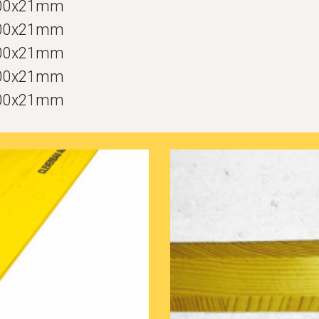
00x2
1
mm
00x2
1
mm
00x2
1
mm
00x2
1
mm
500x21mm