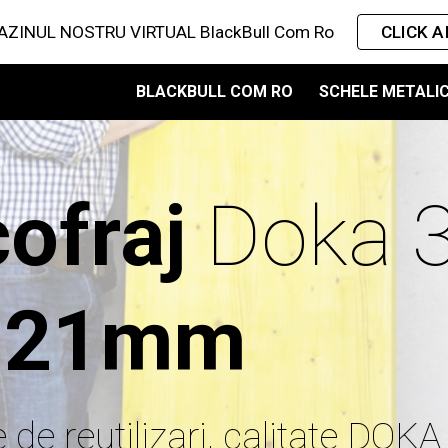
ZINUL NOSTRU VIRTUAL BlackBull Com Ro
CLICK AI
ip to main content
Skip to navigat
BLACKBULL COM RO
SCHELE METALI
ofraj
21mm
de reutilizari
, calitate DOKA