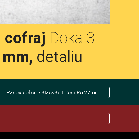
 cofraj
 Doka 3-
1mm, 
detaliu
Panou cofrare BlackBull Com Ro 27mm