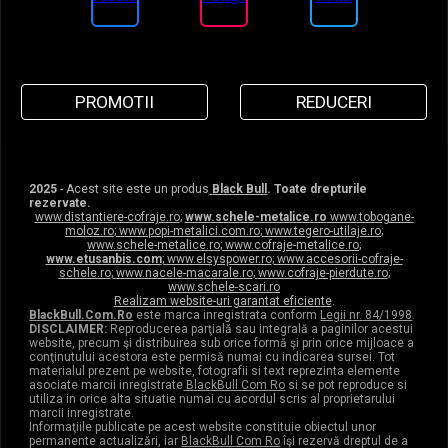
PROMOTII
REDUCERI
2025
- Acest site este un produs
Black Bull
. Toate drepturile
rezervate.
www.distantiere-cofraje.ro
;
www.schele-metalice.ro
www.tobogane-
moloz.ro
;
www.popi-metalici.com.ro
;
www.tegero-utilaje.ro
;
www.schele-metalice.ro
;
www.cofraje-metalice.ro
;
www.etusanbis.com
;
www.elsyspower.ro
;
www.accesorii-cofraje-
schele.ro
;
www.nacele-macarale.ro
;
www.cofraje-pierdute.ro
;
www.schele-scari.ro
Realizam website-uri garantat eficiente
.
BlackBull.Com.Ro
este marca inregistrata conform
Legii nr. 84/1998
.
DISCLAIMER:
Reproducerea parţială sau integrală a paginilor acestui
website, precum şi distribuirea sub orice formă şi prin orice mijloace a
conţinutului acestora este permisă numai cu indicarea sursei. Tot
materialul prezent pe website, fotografii si text reprezinta elemente
asociate marcii inregistrate
BlackBull Com Ro
si se pot reproduce si
utiliza in orice alta situatie numai cu acordul scris al proprietarului
marcii inregistrate.
Informaţiile publicate pe acest website constituie obiectul unor
permanente actualizări, iar
BlackBull Com Ro
îşi rezervă dreptul de a