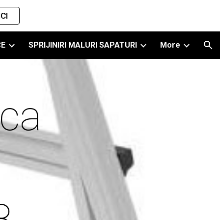
CI
ion
CE
SPRIJINIRI MALURI SAPATURI
More
ca 
niu 
 