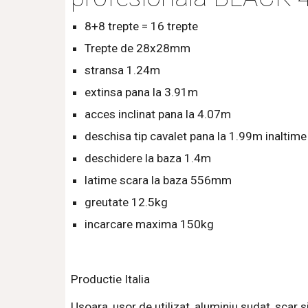
8+8 trepte = 16 trepte
Trepte de 28x28mm
stransa 1.24m
extinsa pana la 3.91m
acces inclinat pana la 4.07m
deschisa tip cavalet pana la 1.99m inaltime
deschidere la baza 1.4m
latime scara la baza 556mm
greutate 12.5kg
incarcare maxima 150kg
Productie Italia
Usoara, usor de utilizat, aluminiu sudat, scar