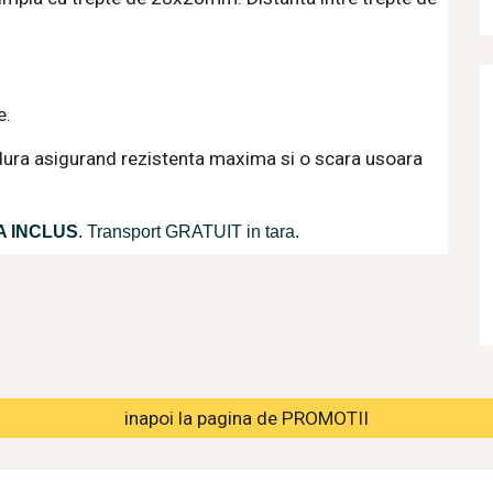
e.
dura asigurand rezistenta maxima si o scara usoara 
A INCLUS
. Transport GRATUIT in tara.
inapoi la pagina de PROMOTII