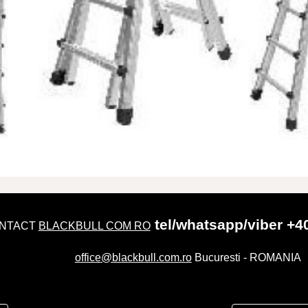
tel/whatsapp/viber +4
NTACT
BLACKBULL COM RO
office@blackbull.com.ro
Bucuresti - ROMANIA