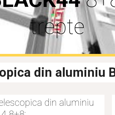
trepte
copica din aluminiu
telescopica din aluminiu 
4 8+8: