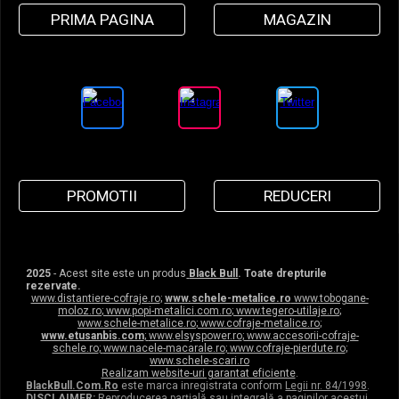
PRIMA PAGINA
MAGAZIN
PROMOTII
REDUCERI
2025
- Acest site este un produs
Black Bull
. Toate drepturile
rezervate.
www.distantiere-cofraje.ro
;
www.schele-metalice.ro
www.tobogane-
moloz.ro
;
www.popi-metalici.com.ro
;
www.tegero-utilaje.ro
;
www.schele-metalice.ro
;
www.cofraje-metalice.ro
;
www.etusanbis.com
;
www.elsyspower.ro
;
www.accesorii-cofraje-
schele.ro
;
www.nacele-macarale.ro
;
www.cofraje-pierdute.ro
;
www.schele-scari.ro
Realizam website-uri garantat eficiente
.
BlackBull.Com.Ro
este marca inregistrata conform
Legii nr. 84/1998
.
DISCLAIMER:
Reproducerea parţială sau integrală a paginilor acestui