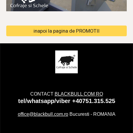
inapoi la pagina de PROMOTII
CONTACT
BLACKBULL COM RO
tel/whatsapp/viber +40751.315.525
office@blackbull.com.ro
Bucuresti - ROMANIA