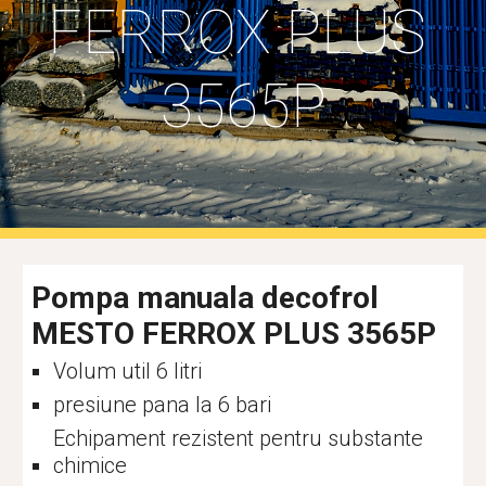
FERROX PLUS 
3565P
Pompa manuala decofrol 
MESTO FERROX PLUS 3565P
Volum util 
6
 litri
presiune pana la 
6
 bari
Echipament rezistent pentru substante 
chimice