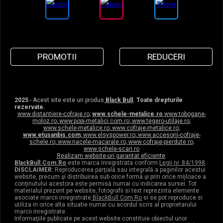
PROMOTII
REDUCERI
2025
- Acest site este un produs
Black Bull
. Toate drepturile
rezervate.
www.distantiere-cofraje.ro
;
www.schele-metalice.ro
www.tobogane-
moloz.ro
;
www.popi-metalici.com.ro
;
www.tegero-utilaje.ro
;
www.schele-metalice.ro
;
www.cofraje-metalice.ro
;
www.etusanbis.com
;
www.elsyspower.ro
;
www.accesorii-cofraje-
schele.ro
;
www.nacele-macarale.ro
;
www.cofraje-pierdute.ro
;
www.schele-scari.ro
Realizam website-uri garantat eficiente
.
BlackBull.Com.Ro
este marca inregistrata conform
Legii nr. 84/1998
.
DISCLAIMER:
Reproducerea parţială sau integrală a paginilor acestui
website, precum şi distribuirea sub orice formă şi prin orice mijloace a
conţinutului acestora este permisă numai cu indicarea sursei. Tot
materialul prezent pe website, fotografii si text reprezinta elemente
asociate marcii inregistrate
BlackBull Com Ro
si se pot reproduce si
utiliza in orice alta situatie numai cu acordul scris al proprietarului
marcii inregistrate.
Informaţiile publicate pe acest website constituie obiectul unor