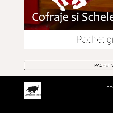
Pachet g
PACHET VA
CO