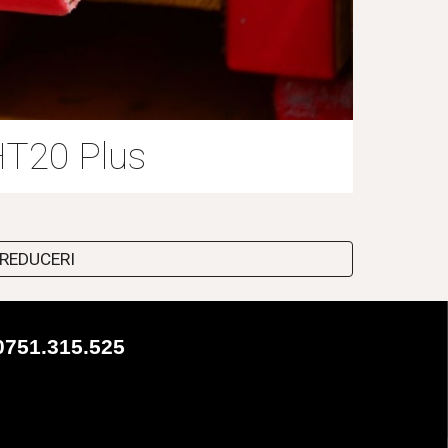
HT20 Plus
e REDUCERI
0751.315.525