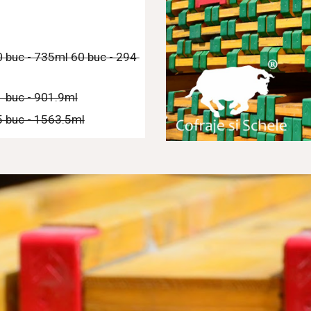
buc - 735ml 60 buc - 294 
 buc - 901.9ml
 buc - 1563.5ml