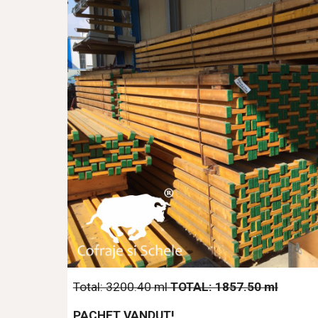
Total: 3200.40 ml
 TOTAL: 1857.50 ml
PACHET VANDUT!