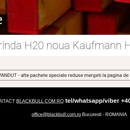
rinda H20 noua Kaufmann 
NDUT - alte pachete speciale reduse mergeti la pagina d
tel/whatsapp/viber +4
NTACT
BLACKBULL COM RO
office@blackbull.com.ro
Bucuresti - ROMANIA