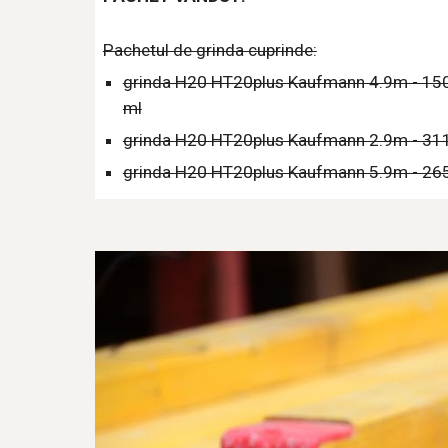
Pachetul de grinda cuprinde:
grinda H20 HT20plus Kaufmann 4.9m - 150 
ml
grinda H20 HT20plus Kaufmann 2.9m - 311
grinda H20 HT20plus Kaufmann 5.9m - 265