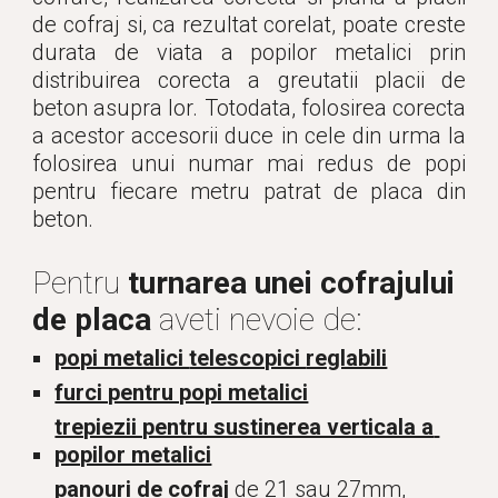
de cofraj si, ca rezultat corelat, poate creste
durata de viata a popilor metalici prin
distribuirea corecta a greutatii placii de
beton asupra lor. Totodata, folosirea corecta
a acestor accesorii duce in cele din urma la
folosirea unui numar mai redus de popi
pentru fiecare metru patrat de placa din
beton.
Pentru 
turnarea unei cofrajului 
de placa 
aveti nevoie de:
popi metalici 
telescopici 
reglabili
furci pentru popi metalici
trepiezii pentru sustinerea verticala a 
popilor metalici
panouri de cofraj 
de 21 sau 27mm, 