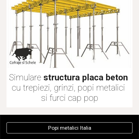
Simulare 
structura placa beton
cu trepiezi, grinzi, popi metalici 
si furci cap pop
Popi metalici Italia