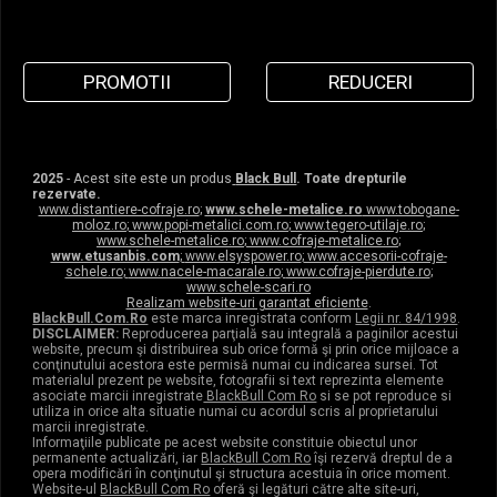
PROMOTII
REDUCERI
2025
- Acest site este un produs
Black Bull
. Toate drepturile
rezervate.
www.distantiere-cofraje.ro
;
www.schele-metalice.ro
www.tobogane-
moloz.ro
;
www.popi-metalici.com.ro
;
www.tegero-utilaje.ro
;
www.schele-metalice.ro
;
www.cofraje-metalice.ro
;
www.etusanbis.com
;
www.elsyspower.ro
;
www.accesorii-cofraje-
schele.ro
;
www.nacele-macarale.ro
;
www.cofraje-pierdute.ro
;
www.schele-scari.ro
Realizam website-uri garantat eficiente
.
BlackBull.Com.Ro
este marca inregistrata conform
Legii nr. 84/1998
.
DISCLAIMER:
Reproducerea parţială sau integrală a paginilor acestui
website, precum şi distribuirea sub orice formă şi prin orice mijloace a
conţinutului acestora este permisă numai cu indicarea sursei. Tot
materialul prezent pe website, fotografii si text reprezinta elemente
asociate marcii inregistrate
BlackBull Com Ro
si se pot reproduce si
utiliza in orice alta situatie numai cu acordul scris al proprietarului
marcii inregistrate.
Informaţiile publicate pe acest website constituie obiectul unor
permanente actualizări, iar
BlackBull Com Ro
îşi rezervă dreptul de a
opera modificări în conţinutul şi structura acestuia în orice moment.
Website-ul
BlackBull Com Ro
oferă şi legături către alte site-uri,