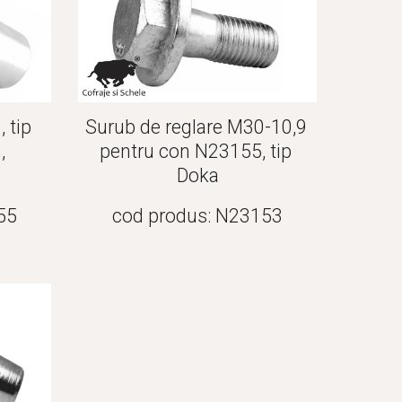
tip 
Surub de reglare M30-10,9 
 
pentru con N23155, tip 
Doka
55
cod produs: N23153