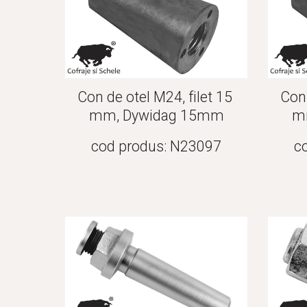
Con de otel M24, filet 15 
Con 
mm, Dywidag 15mm
m
cod produs: N23097
c