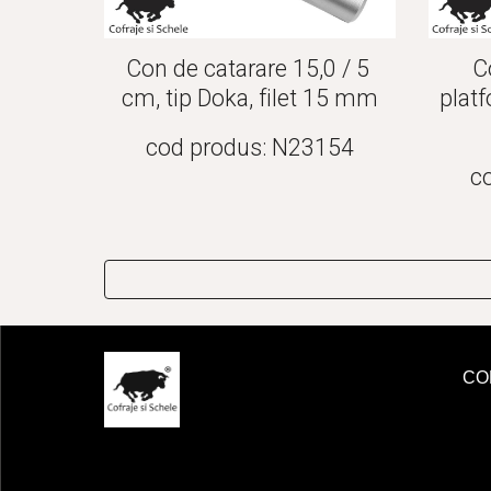
Con de catarare 15,0 / 5 
C
cm, tip Doka, filet 15 mm
platf
cod produs: N23154
c
CO