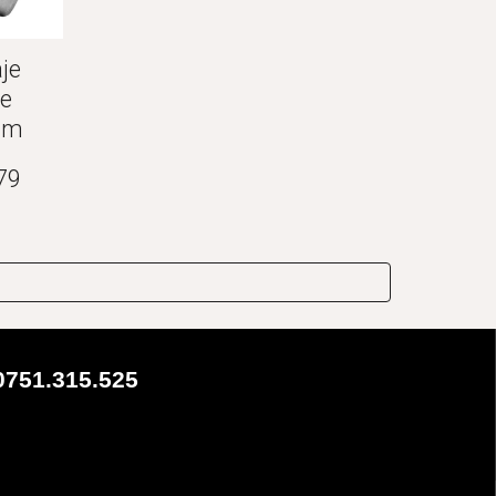
je 
e 
 mm
79
0751.315.525