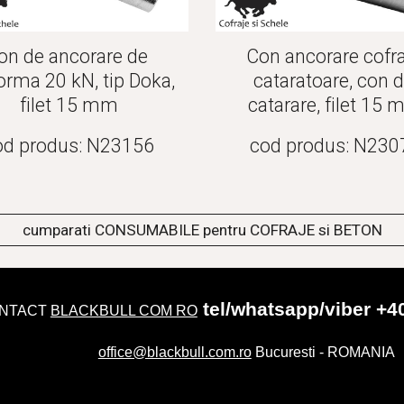
on de ancorare de 
Con ancorare cofra
orma 20 kN, tip Doka, 
cataratoare, con d
filet 15 mm
catarare, filet 15
od produs: N23156
cod produs: N230
cumparati CONSUMABILE pentru COFRAJE si BETON
tel/whatsapp/viber +4
NTACT
BLACKBULL COM RO
office@blackbull.com.ro
Bucuresti - ROMANIA